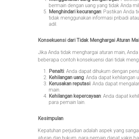
bermain dengan uang yang tidak Anda mil
Menghindari kecurangan
: Pastikan Anda t
tidak menggunakan informasi pribadi ata
adil.
Konsekuensi dari Tidak Menghargai Aturan Ma
Jika Anda tidak menghargai aturan main, Anda
beberapa contoh konsekuensi dari tidak mengh
Penalti
: Anda dapat dihukum dengan pena
Kehilangan uang
: Anda dapat kehilangan
Kerusakan reputasi
: Anda dapat mengalam
main.
Kehilangan kepercayaan
: Anda dapat kehi
para pemain lain.
Kesimpulan
Kepatuhan perjudian adalah aspek yang sangat
aturan dan hukum, para pemain dapat yakin ba