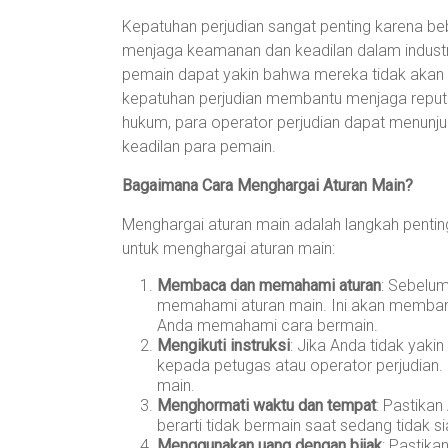
Kepatuhan perjudian sangat penting karena b
menjaga keamanan dan keadilan dalam industr
pemain dapat yakin bahwa mereka tidak akan k
kepatuhan perjudian membantu menjaga reputas
hukum, para operator perjudian dapat menun
keadilan para pemain.
Bagaimana Cara Menghargai Aturan Main?
Menghargai aturan main adalah langkah pentin
untuk menghargai aturan main:
Membaca dan memahami aturan
: Sebelu
memahami aturan main. Ini akan memban
Anda memahami cara bermain.
Mengikuti instruksi
: Jika Anda tidak yaki
kepada petugas atau operator perjudia
main.
Menghormati waktu dan tempat
: Pastika
berarti tidak bermain saat sedang tidak s
Menggunakan uang dengan bijak
: Pastika