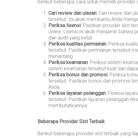
Berikut beberapa cara untuk memilih provider sl
Cari review dan ulasan
: Cari review dan u
tersebut. Ini akan membantu Anda menget
Periksa lisensi
: Pastikan provider slot ter
online. Lisensi ini akan menjamin bahwa p
dan audit yang ketat.
Periksa kualitas permainan
: Periksa kual
tersebut. Pastikan permainan tersebut me
menantang.
Periksa keamanan
: Periksa sistem keama
sistem keamanan tersebut kuat dan dapat
Periksa bonus dan promosi
: Periksa bon
tersebut. Pastikan bonus dan promosi t
Anda.
Periksa layanan pelanggan
: Periksa laya
tersebut. Pastikan layanan pelanggan te
membutuhkannya.
Beberapa Provider Slot Terbaik
Berikut beberapa provider slot terbaik yang d