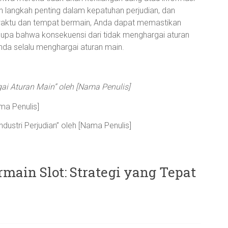
h langkah penting dalam kepatuhan perjudian, dan
waktu dan tempat bermain, Anda dapat memastikan
upa bahwa konsekuensi dari tidak menghargai aturan
nda selalu menghargai aturan main.
ai Aturan Main” oleh [Nama Penulis]
ama Penulis]
dustri Perjudian” oleh [Nama Penulis]
main Slot: Strategi yang Tepat