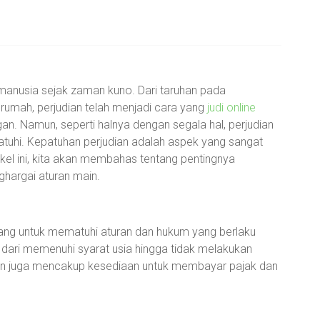
 manusia sejak zaman kuno. Dari taruhan pada
 rumah, perjudian telah menjadi cara yang
judi online
n. Namun, seperti halnya dengan segala hal, perjudian
atuhi. Kepatuhan perjudian adalah aspek yang sangat
tikel ini, kita akan membahas tentang pentingnya
hargai aturan main.
ang untuk mematuhi aturan dan hukum yang berlaku
al, dari memenuhi syarat usia hingga tidak melakukan
ian juga mencakup kesediaan untuk membayar pajak dan