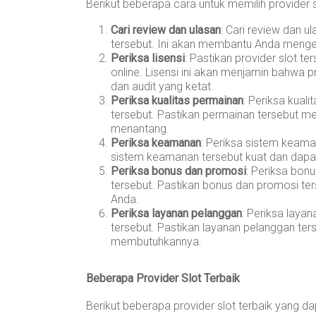
Berikut beberapa cara untuk memilih provider sl
Cari review dan ulasan
: Cari review dan u
tersebut. Ini akan membantu Anda menget
Periksa lisensi
: Pastikan provider slot ter
online. Lisensi ini akan menjamin bahwa p
dan audit yang ketat.
Periksa kualitas permainan
: Periksa kual
tersebut. Pastikan permainan tersebut me
menantang.
Periksa keamanan
: Periksa sistem keama
sistem keamanan tersebut kuat dan dapat
Periksa bonus dan promosi
: Periksa bon
tersebut. Pastikan bonus dan promosi t
Anda.
Periksa layanan pelanggan
: Periksa laya
tersebut. Pastikan layanan pelanggan te
membutuhkannya.
Beberapa Provider Slot Terbaik
Berikut beberapa provider slot terbaik yang d