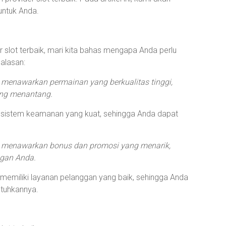
untuk Anda.
slot terbaik, mari kita bahas mengapa Anda perlu
 alasan:
an menawarkan permainan yang berkualitas tinggi,
ang menantang.
i sistem keamanan yang kuat, sehingga Anda dapat
an menawarkan bonus dan promosi yang menarik,
gan Anda.
 memiliki layanan pelanggan yang baik, sehingga Anda
tuhkannya.