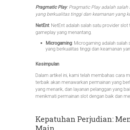
Pragmatic Play
: Pragmatic Play adalah salah
yang berkualitas tinggi dan keamanan yang k
NetEnt
: NetEnt adalah salah satu provider sl
gameplay yang menantang.
Microgaming
: Microgaming adalah salah 
yang berkualitas tinggi dan keamanan yan
Kesimpulan
Dalam artikel ini, kami telah membahas cara me
terbaik akan menawarkan permainan yang berk
yang menarik, dan layanan pelanggan yang baik
menikmati permainan slot dengan baik dan m
Kepatuhan Perjudian: Me
Main