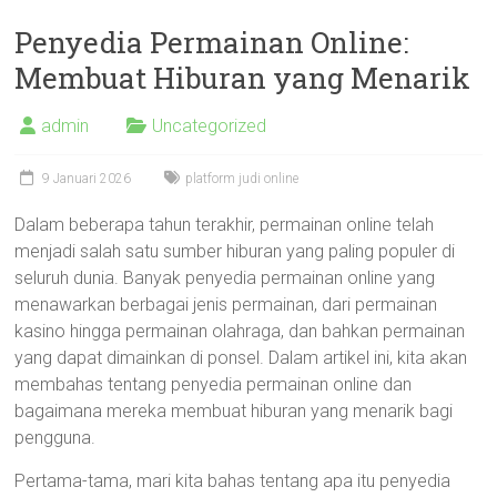
Penyedia Permainan Online:
Membuat Hiburan yang Menarik
admin
Uncategorized
9 Januari 2026
platform judi online
Dalam beberapa tahun terakhir, permainan online telah
menjadi salah satu sumber hiburan yang paling populer di
seluruh dunia. Banyak penyedia permainan online yang
menawarkan berbagai jenis permainan, dari permainan
kasino hingga permainan olahraga, dan bahkan permainan
yang dapat dimainkan di ponsel. Dalam artikel ini, kita akan
membahas tentang penyedia permainan online dan
bagaimana mereka membuat hiburan yang menarik bagi
pengguna.
Pertama-tama, mari kita bahas tentang apa itu penyedia