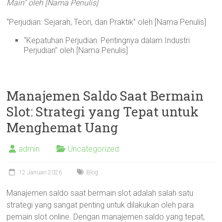
Main” oleh [Nama Penulis]
“Perjudian: Sejarah, Teori, dan Praktik” oleh [Nama Penulis]
“Kepatuhan Perjudian: Pentingnya dalam Industri
Perjudian” oleh [Nama Penulis]
Manajemen Saldo Saat Bermain
Slot: Strategi yang Tepat untuk
Menghemat Uang
admin
Uncategorized
12 Januari 2026
Blog
Manajemen saldo saat bermain slot adalah salah satu
strategi yang sangat penting untuk dilakukan oleh para
pemain slot online. Dengan manajemen saldo yang tepat,