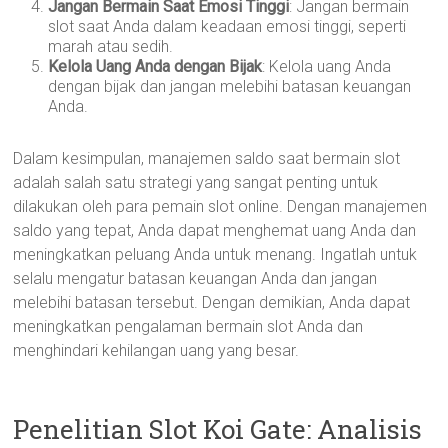
Jangan Bermain Saat Emosi Tinggi
: Jangan bermain
slot saat Anda dalam keadaan emosi tinggi, seperti
marah atau sedih.
Kelola Uang Anda dengan Bijak
: Kelola uang Anda
dengan bijak dan jangan melebihi batasan keuangan
Anda.
Dalam kesimpulan, manajemen saldo saat bermain slot
adalah salah satu strategi yang sangat penting untuk
dilakukan oleh para pemain slot online. Dengan manajemen
saldo yang tepat, Anda dapat menghemat uang Anda dan
meningkatkan peluang Anda untuk menang. Ingatlah untuk
selalu mengatur batasan keuangan Anda dan jangan
melebihi batasan tersebut. Dengan demikian, Anda dapat
meningkatkan pengalaman bermain slot Anda dan
menghindari kehilangan uang yang besar.
Penelitian Slot Koi Gate: Analisis