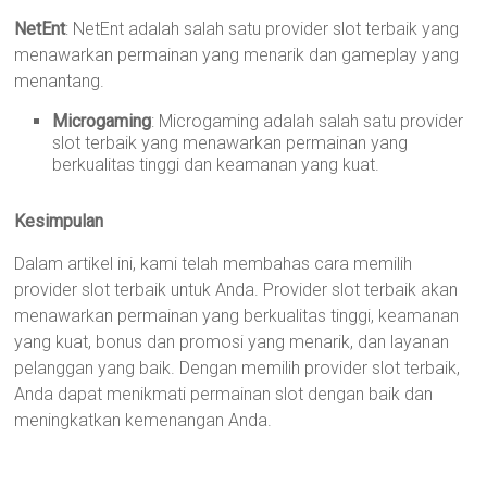
NetEnt
: NetEnt adalah salah satu provider slot terbaik yang
menawarkan permainan yang menarik dan gameplay yang
menantang.
Microgaming
: Microgaming adalah salah satu provider
slot terbaik yang menawarkan permainan yang
berkualitas tinggi dan keamanan yang kuat.
Kesimpulan
Dalam artikel ini, kami telah membahas cara memilih
provider slot terbaik untuk Anda. Provider slot terbaik akan
menawarkan permainan yang berkualitas tinggi, keamanan
yang kuat, bonus dan promosi yang menarik, dan layanan
pelanggan yang baik. Dengan memilih provider slot terbaik,
Anda dapat menikmati permainan slot dengan baik dan
meningkatkan kemenangan Anda.