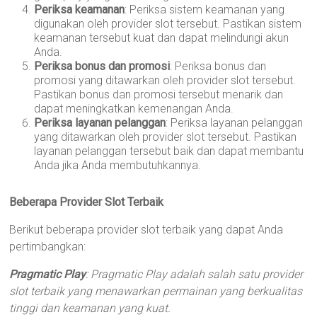
Periksa keamanan
: Periksa sistem keamanan yang
digunakan oleh provider slot tersebut. Pastikan sistem
keamanan tersebut kuat dan dapat melindungi akun
Anda.
Periksa bonus dan promosi
: Periksa bonus dan
promosi yang ditawarkan oleh provider slot tersebut.
Pastikan bonus dan promosi tersebut menarik dan
dapat meningkatkan kemenangan Anda.
Periksa layanan pelanggan
: Periksa layanan pelanggan
yang ditawarkan oleh provider slot tersebut. Pastikan
layanan pelanggan tersebut baik dan dapat membantu
Anda jika Anda membutuhkannya.
Beberapa Provider Slot Terbaik
Berikut beberapa provider slot terbaik yang dapat Anda
pertimbangkan:
Pragmatic Play
: Pragmatic Play adalah salah satu provider
slot terbaik yang menawarkan permainan yang berkualitas
tinggi dan keamanan yang kuat.