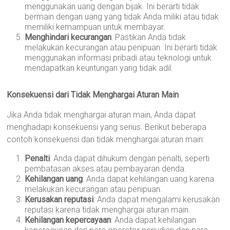
menggunakan uang dengan bijak. Ini berarti tidak
bermain dengan uang yang tidak Anda miliki atau tidak
memiliki kemampuan untuk membayar.
Menghindari kecurangan
: Pastikan Anda tidak
melakukan kecurangan atau penipuan. Ini berarti tidak
menggunakan informasi pribadi atau teknologi untuk
mendapatkan keuntungan yang tidak adil.
Konsekuensi dari Tidak Menghargai Aturan Main
Jika Anda tidak menghargai aturan main, Anda dapat
menghadapi konsekuensi yang serius. Berikut beberapa
contoh konsekuensi dari tidak menghargai aturan main:
Penalti
: Anda dapat dihukum dengan penalti, seperti
pembatasan akses atau pembayaran denda.
Kehilangan uang
: Anda dapat kehilangan uang karena
melakukan kecurangan atau penipuan.
Kerusakan reputasi
: Anda dapat mengalami kerusakan
reputasi karena tidak menghargai aturan main.
Kehilangan kepercayaan
: Anda dapat kehilangan