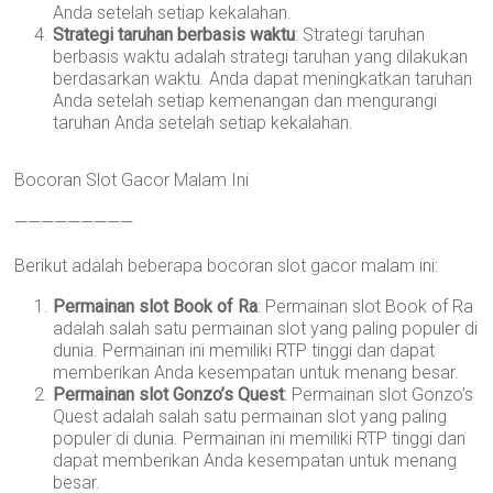
Anda setelah setiap kekalahan.
Strategi taruhan berbasis waktu
: Strategi taruhan
berbasis waktu adalah strategi taruhan yang dilakukan
berdasarkan waktu. Anda dapat meningkatkan taruhan
Anda setelah setiap kemenangan dan mengurangi
taruhan Anda setelah setiap kekalahan.
Bocoran Slot Gacor Malam Ini
—————————
Berikut adalah beberapa bocoran slot gacor malam ini:
Permainan slot Book of Ra
: Permainan slot Book of Ra
adalah salah satu permainan slot yang paling populer di
dunia. Permainan ini memiliki RTP tinggi dan dapat
memberikan Anda kesempatan untuk menang besar.
Permainan slot Gonzo’s Quest
: Permainan slot Gonzo’s
Quest adalah salah satu permainan slot yang paling
populer di dunia. Permainan ini memiliki RTP tinggi dan
dapat memberikan Anda kesempatan untuk menang
besar.