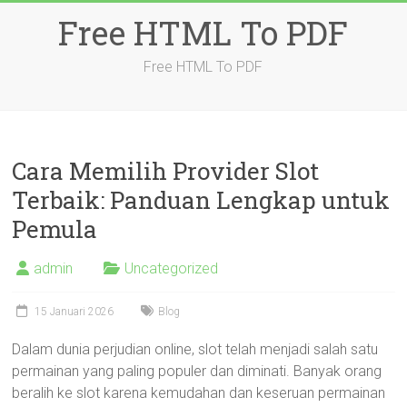
Skip
Free HTML To PDF
to
content
Free HTML To PDF
Cara Memilih Provider Slot
Terbaik: Panduan Lengkap untuk
Pemula
admin
Uncategorized
15 Januari 2026
Blog
Dalam dunia perjudian online, slot telah menjadi salah satu
permainan yang paling populer dan diminati. Banyak orang
beralih ke slot karena kemudahan dan keseruan permainan