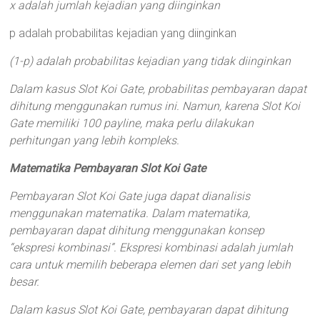
x adalah jumlah kejadian yang diinginkan
p adalah probabilitas kejadian yang diinginkan
(1-p) adalah probabilitas kejadian yang tidak diinginkan
Dalam kasus Slot Koi Gate, probabilitas pembayaran dapat
dihitung menggunakan rumus ini. Namun, karena Slot Koi
Gate memiliki 100 payline, maka perlu dilakukan
perhitungan yang lebih kompleks.
Matematika Pembayaran Slot Koi Gate
Pembayaran Slot Koi Gate juga dapat dianalisis
menggunakan matematika. Dalam matematika,
pembayaran dapat dihitung menggunakan konsep
“ekspresi kombinasi”. Ekspresi kombinasi adalah jumlah
cara untuk memilih beberapa elemen dari set yang lebih
besar.
Dalam kasus Slot Koi Gate, pembayaran dapat dihitung