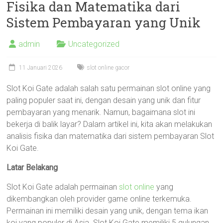
Fisika dan Matematika dari
Sistem Pembayaran yang Unik
admin
Uncategorized
11 Januari 2026
slot online gacor
Slot Koi Gate adalah salah satu permainan slot online yang
paling populer saat ini, dengan desain yang unik dan fitur
pembayaran yang menarik. Namun, bagaimana slot ini
bekerja di balik layar? Dalam artikel ini, kita akan melakukan
analisis fisika dan matematika dari sistem pembayaran Slot
Koi Gate.
Latar Belakang
Slot Koi Gate adalah permainan
slot online
yang
dikembangkan oleh provider game online terkemuka.
Permainan ini memiliki desain yang unik, dengan tema ikan
koi yang populer di Asia. Slot Koi Gate memiliki 5 gulungan