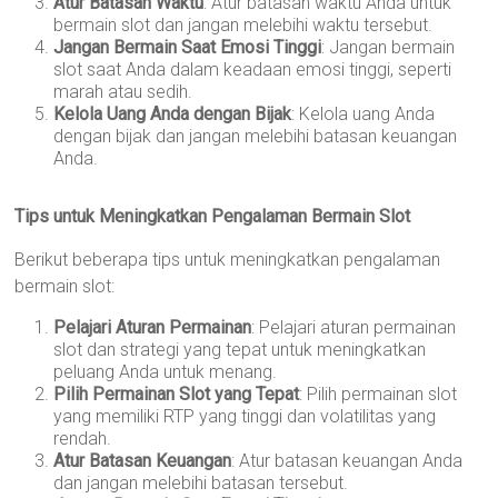
Atur Batasan Waktu
: Atur batasan waktu Anda untuk
bermain slot dan jangan melebihi waktu tersebut.
Jangan Bermain Saat Emosi Tinggi
: Jangan bermain
slot saat Anda dalam keadaan emosi tinggi, seperti
marah atau sedih.
Kelola Uang Anda dengan Bijak
: Kelola uang Anda
dengan bijak dan jangan melebihi batasan keuangan
Anda.
Tips untuk Meningkatkan Pengalaman Bermain Slot
Berikut beberapa tips untuk meningkatkan pengalaman
bermain slot:
Pelajari Aturan Permainan
: Pelajari aturan permainan
slot dan strategi yang tepat untuk meningkatkan
peluang Anda untuk menang.
Pilih Permainan Slot yang Tepat
: Pilih permainan slot
yang memiliki RTP yang tinggi dan volatilitas yang
rendah.
Atur Batasan Keuangan
: Atur batasan keuangan Anda
dan jangan melebihi batasan tersebut.