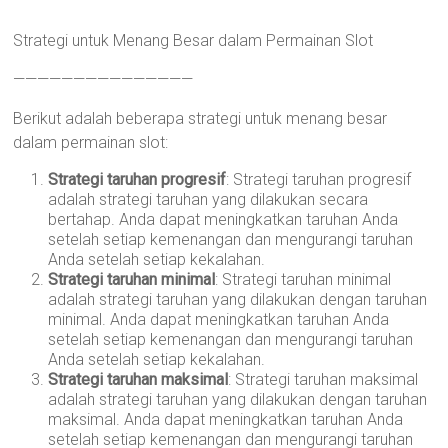
Strategi untuk Menang Besar dalam Permainan Slot
———————————————
Berikut adalah beberapa strategi untuk menang besar
dalam permainan slot:
Strategi taruhan progresif
: Strategi taruhan progresif
adalah strategi taruhan yang dilakukan secara
bertahap. Anda dapat meningkatkan taruhan Anda
setelah setiap kemenangan dan mengurangi taruhan
Anda setelah setiap kekalahan.
Strategi taruhan minimal
: Strategi taruhan minimal
adalah strategi taruhan yang dilakukan dengan taruhan
minimal. Anda dapat meningkatkan taruhan Anda
setelah setiap kemenangan dan mengurangi taruhan
Anda setelah setiap kekalahan.
Strategi taruhan maksimal
: Strategi taruhan maksimal
adalah strategi taruhan yang dilakukan dengan taruhan
maksimal. Anda dapat meningkatkan taruhan Anda
setelah setiap kemenangan dan mengurangi taruhan