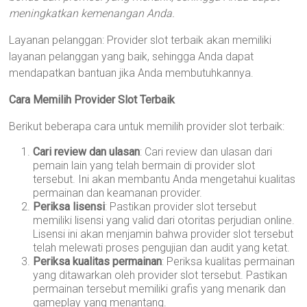
meningkatkan kemenangan Anda.
Layanan pelanggan: Provider slot terbaik akan memiliki
layanan pelanggan yang baik, sehingga Anda dapat
mendapatkan bantuan jika Anda membutuhkannya.
Cara Memilih Provider Slot Terbaik
Berikut beberapa cara untuk memilih provider slot terbaik:
Cari review dan ulasan
: Cari review dan ulasan dari
pemain lain yang telah bermain di provider slot
tersebut. Ini akan membantu Anda mengetahui kualitas
permainan dan keamanan provider.
Periksa lisensi
: Pastikan provider slot tersebut
memiliki lisensi yang valid dari otoritas perjudian online.
Lisensi ini akan menjamin bahwa provider slot tersebut
telah melewati proses pengujian dan audit yang ketat.
Periksa kualitas permainan
: Periksa kualitas permainan
yang ditawarkan oleh provider slot tersebut. Pastikan
permainan tersebut memiliki grafis yang menarik dan
gameplay yang menantang.