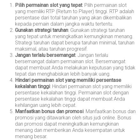
Pilih permainan slot yang tepat
: Pilih permainan slot
yang memiliki RTP (Return to Player) tinggi. RTP adalah
persentase dari total taruhan yang akan dikembalikan
kepada pemain dalam jangka waktu tertentu.
Gunakan strategi taruhan
: Gunakan strategi taruhan
yang tepat untuk meningkatkan kemungkinan menang.
Strategi taruhan dapat berupa taruhan minimal, taruhan
maksimal, atau taruhan progresif.
Jangan terlalu bersemangat
: Jangan terlalu
bersemangat dalam permainan slot. Bersemangat
dapat membuat Anda melakukan keputusan yang tidak
tepat dan menghabiskan lebih banyak uang.
Hindari permainan slot yang memiliki persentase
kekalahan tinggi
: Hindari permainan slot yang memiliki
persentase kekalahan tinggi. Permainan slot dengan
persentase kekalahan tinggi dapat membuat Anda
kehilangan uang lebih cepat.
Manfaatkan bonus dan promosi
: Manfaatkan bonus dan
promosi yang ditawarkan oleh situs judi online. Bonus
dan promosi dapat meningkatkan kemungkinan
menang dan memberikan Anda kesempatan untuk
menang besar.