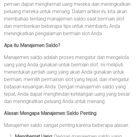
pemain dapat menghemat uang mereka dan meningkatkan
peluang mereka untuk menang. Dalam artikel ini, kita akan
membahas tentang manajemen saldo saat bermain slot
dan memberikan beberapa tips untuk membantu Anda
meningkatkan pengalaman bermain slot Anda.
Apa itu Manajemen Saldo?
Manajemen saldo adalah proses mengatur dan mengelola
uang yang Anda gunakan untuk bermain slot. Ini meliputi
menentukan jumlah uang yang akan Anda gunakan untuk
bermain, memilih permainan slot yang tepat, dan mengatur
batasan keuangan Anda. Dengan manajemen saldo yang
tepat, Anda dapat menghindari kehilangan uang yang besar
dan meningkatkan peluang Anda untuk menang.
Alasan Mengapa Manajemen Saldo Penting
Manajemen saldo sangat penting karena beberapa alasan:
Menghemat Uang
: Dengan manajemen saldo yang