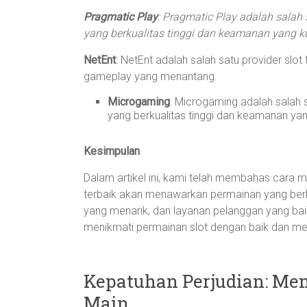
Pragmatic Play
: Pragmatic Play adalah salah
yang berkualitas tinggi dan keamanan yang k
NetEnt
: NetEnt adalah salah satu provider sl
gameplay yang menantang.
Microgaming
: Microgaming adalah salah 
yang berkualitas tinggi dan keamanan yan
Kesimpulan
Dalam artikel ini, kami telah membahas cara me
terbaik akan menawarkan permainan yang berk
yang menarik, dan layanan pelanggan yang baik
menikmati permainan slot dengan baik dan m
Kepatuhan Perjudian: Me
Main