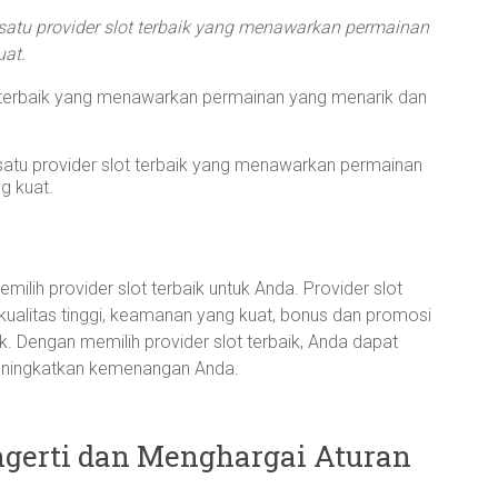
 satu provider slot terbaik yang menawarkan permainan
uat.
ot terbaik yang menawarkan permainan yang menarik dan
satu provider slot terbaik yang menawarkan permainan
g kuat.
milih provider slot terbaik untuk Anda. Provider slot
ualitas tinggi, keamanan yang kuat, bonus dan promosi
. Dengan memilih provider slot terbaik, Anda dapat
eningkatkan kemenangan Anda.
ngerti dan Menghargai Aturan