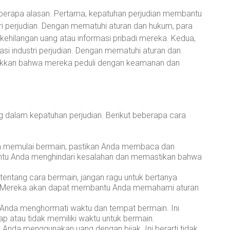
eberapa alasan. Pertama, kepatuhan perjudian membantu
i perjudian. Dengan mematuhi aturan dan hukum, para
ehilangan uang atau informasi pribadi mereka. Kedua,
i industri perjudian. Dengan mematuhi aturan dan
jukkan bahwa mereka peduli dengan keamanan dan
g dalam kepatuhan perjudian. Berikut beberapa cara
m memulai bermain, pastikan Anda membaca dan
tu Anda menghindari kesalahan dan memastikan bahwa
n tentang cara bermain, jangan ragu untuk bertanya
n. Mereka akan dapat membantu Anda memahami aturan
n Anda menghormati waktu dan tempat bermain. Ini
iap atau tidak memiliki waktu untuk bermain.
n Anda menggunakan uang dengan bijak. Ini berarti tidak