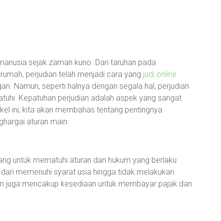
 manusia sejak zaman kuno. Dari taruhan pada
 rumah, perjudian telah menjadi cara yang
judi online
n. Namun, seperti halnya dengan segala hal, perjudian
atuhi. Kepatuhan perjudian adalah aspek yang sangat
tikel ini, kita akan membahas tentang pentingnya
hargai aturan main.
ang untuk mematuhi aturan dan hukum yang berlaku
al, dari memenuhi syarat usia hingga tidak melakukan
ian juga mencakup kesediaan untuk membayar pajak dan