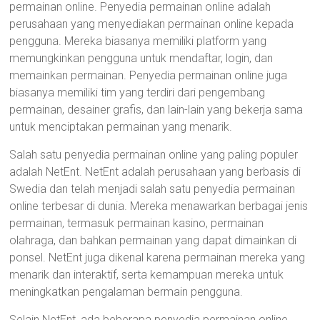
permainan online. Penyedia permainan online adalah
perusahaan yang menyediakan permainan online kepada
pengguna. Mereka biasanya memiliki platform yang
memungkinkan pengguna untuk mendaftar, login, dan
memainkan permainan. Penyedia permainan online juga
biasanya memiliki tim yang terdiri dari pengembang
permainan, desainer grafis, dan lain-lain yang bekerja sama
untuk menciptakan permainan yang menarik.
Salah satu penyedia permainan online yang paling populer
adalah NetEnt. NetEnt adalah perusahaan yang berbasis di
Swedia dan telah menjadi salah satu penyedia permainan
online terbesar di dunia. Mereka menawarkan berbagai jenis
permainan, termasuk permainan kasino, permainan
olahraga, dan bahkan permainan yang dapat dimainkan di
ponsel. NetEnt juga dikenal karena permainan mereka yang
menarik dan interaktif, serta kemampuan mereka untuk
meningkatkan pengalaman bermain pengguna.
Selain NetEnt, ada beberapa penyedia permainan online