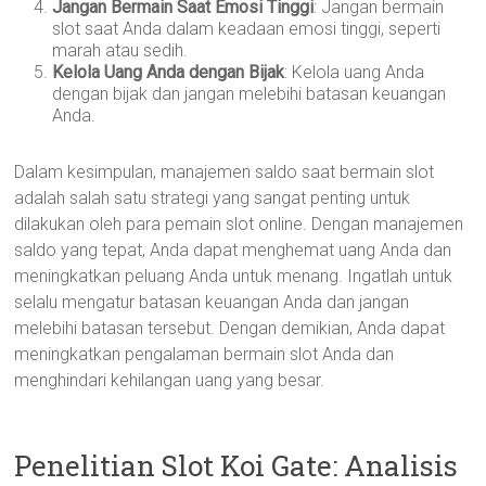
Jangan Bermain Saat Emosi Tinggi
: Jangan bermain
slot saat Anda dalam keadaan emosi tinggi, seperti
marah atau sedih.
Kelola Uang Anda dengan Bijak
: Kelola uang Anda
dengan bijak dan jangan melebihi batasan keuangan
Anda.
Dalam kesimpulan, manajemen saldo saat bermain slot
adalah salah satu strategi yang sangat penting untuk
dilakukan oleh para pemain slot online. Dengan manajemen
saldo yang tepat, Anda dapat menghemat uang Anda dan
meningkatkan peluang Anda untuk menang. Ingatlah untuk
selalu mengatur batasan keuangan Anda dan jangan
melebihi batasan tersebut. Dengan demikian, Anda dapat
meningkatkan pengalaman bermain slot Anda dan
menghindari kehilangan uang yang besar.
Penelitian Slot Koi Gate: Analisis