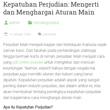
Kepatuhan Perjudian: Mengerti
dan Menghargai Aturan Main
admin
Uncategorized
14 Januari 2026
judi online
Perjudian telah menjadi bagian dari kehidupan manusia sejak
zaman kuno. Dari taruhan pada pertandingan olahraga
hingga bermain kartu di rumah, perjudian telah menjadi cara
yang
judi online populer
untuk menghibur dan mencari
keuntungan. Namun, seperti halnya dengan segala hal,
perjudian juga memiliki aturan dan hukum yang harus
dipatuhi. Kepatuhan perjudian adalah aspek yang sangat
penting dalam industri perjudian, dan dalam artikel ini, kita
akan membahas tentang pentingnya kepatuhan perjudian
dan bagaimana cara menghargai aturan main.
Apa itu Kepatuhan Perjudian?