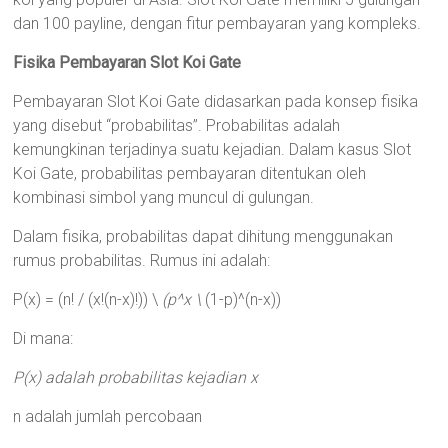
dan 100 payline, dengan fitur pembayaran yang kompleks.
Fisika Pembayaran Slot Koi Gate
Pembayaran Slot Koi Gate didasarkan pada konsep fisika
yang disebut “probabilitas”. Probabilitas adalah
kemungkinan terjadinya suatu kejadian. Dalam kasus Slot
Koi Gate, probabilitas pembayaran ditentukan oleh
kombinasi simbol yang muncul di gulungan.
Dalam fisika, probabilitas dapat dihitung menggunakan
rumus probabilitas. Rumus ini adalah:
P(x) = (n! / (x!(n-x)!)) \
(p^x \
(1-p)^(n-x))
Di mana:
P(x) adalah probabilitas kejadian x
n adalah jumlah percobaan