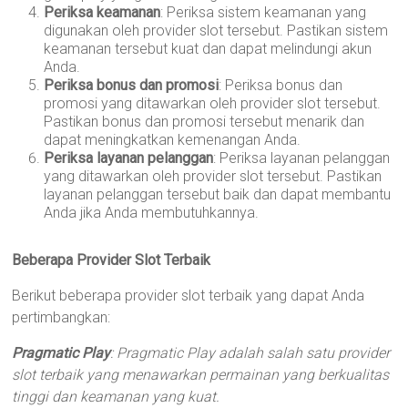
Periksa keamanan
: Periksa sistem keamanan yang
digunakan oleh provider slot tersebut. Pastikan sistem
keamanan tersebut kuat dan dapat melindungi akun
Anda.
Periksa bonus dan promosi
: Periksa bonus dan
promosi yang ditawarkan oleh provider slot tersebut.
Pastikan bonus dan promosi tersebut menarik dan
dapat meningkatkan kemenangan Anda.
Periksa layanan pelanggan
: Periksa layanan pelanggan
yang ditawarkan oleh provider slot tersebut. Pastikan
layanan pelanggan tersebut baik dan dapat membantu
Anda jika Anda membutuhkannya.
Beberapa Provider Slot Terbaik
Berikut beberapa provider slot terbaik yang dapat Anda
pertimbangkan:
Pragmatic Play
: Pragmatic Play adalah salah satu provider
slot terbaik yang menawarkan permainan yang berkualitas
tinggi dan keamanan yang kuat.