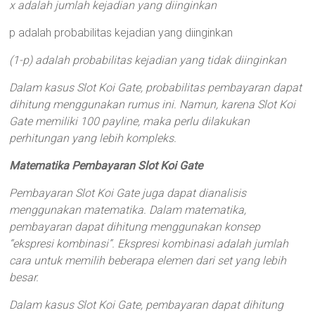
x adalah jumlah kejadian yang diinginkan
p adalah probabilitas kejadian yang diinginkan
(1-p) adalah probabilitas kejadian yang tidak diinginkan
Dalam kasus Slot Koi Gate, probabilitas pembayaran dapat
dihitung menggunakan rumus ini. Namun, karena Slot Koi
Gate memiliki 100 payline, maka perlu dilakukan
perhitungan yang lebih kompleks.
Matematika Pembayaran Slot Koi Gate
Pembayaran Slot Koi Gate juga dapat dianalisis
menggunakan matematika. Dalam matematika,
pembayaran dapat dihitung menggunakan konsep
“ekspresi kombinasi”. Ekspresi kombinasi adalah jumlah
cara untuk memilih beberapa elemen dari set yang lebih
besar.
Dalam kasus Slot Koi Gate, pembayaran dapat dihitung