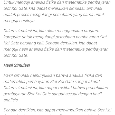
Untuk menguji analisis fisika dan matematika pembayaran
Slot Koi Gate, kita dapat melakukan simulasi. Simulasi
adalah proses mengulangi percobaan yang sama untuk
menguji hasilnya.
Dalam simulasi ini, kita akan menggunakan program
komputer untuk mengulangi percobaan pembayaran Slot
Koi Gate berulang kali. Dengan demikian, kita dapat
menguji hasil analisis fisika dan matematika pembayaran
Slot Koi Gate.
Hasil Simulasi
Hasil simulasi menunjukkan bahwa analisis fisika dan
matematika pembayaran Slot Koi Gate sangat akurat.
Dalam simulasi ini, kita dapat melihat bahwa probabilitas
pembayaran Slot Koi Gate sangat sesuai dengan hasil
analisis.
Dengan demikian, kita dapat menyimpulkan bahwa Slot Koi