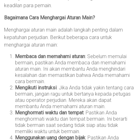
keadilan para pemain.
Bagaimana Cara Menghargai Aturan Main?
Menghargai aturan main adalah langkah penting dalam
kepatuhan perjudian. Berikut beberapa cara untuk
menghargai aturan main:
Membaca dan memahami aturan
: Sebelum memulai
bermain, pastikan Anda membaca dan memahami
aturan main. Ini akan membantu Anda menghindari
kesalahan dan memastikan bahwa Anda memahami
cara bermain.
Mengikuti instruksi
: Jika Anda tidak yakin tentang cara
bermain, jangan ragu untuk bertanya kepada petugas
atau operator perjudian. Mereka akan dapat
membantu Anda memahami aturan main.
Menghormati waktu dan tempat
: Pastikan Anda
menghormati waktu dan tempat bermain. Ini berarti
tidak bermain saat sedang tidak siap atau tidak
memiliki waktu untuk bermain.
Menggunakan uang dengan bijak
: Pastikan Anda