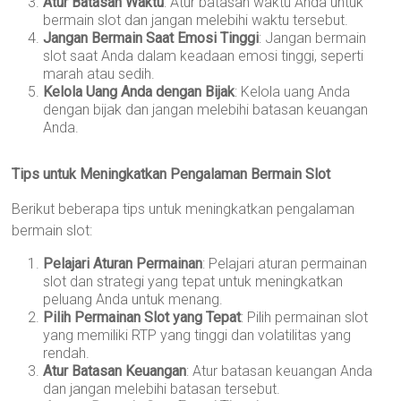
Atur Batasan Waktu
: Atur batasan waktu Anda untuk
bermain slot dan jangan melebihi waktu tersebut.
Jangan Bermain Saat Emosi Tinggi
: Jangan bermain
slot saat Anda dalam keadaan emosi tinggi, seperti
marah atau sedih.
Kelola Uang Anda dengan Bijak
: Kelola uang Anda
dengan bijak dan jangan melebihi batasan keuangan
Anda.
Tips untuk Meningkatkan Pengalaman Bermain Slot
Berikut beberapa tips untuk meningkatkan pengalaman
bermain slot:
Pelajari Aturan Permainan
: Pelajari aturan permainan
slot dan strategi yang tepat untuk meningkatkan
peluang Anda untuk menang.
Pilih Permainan Slot yang Tepat
: Pilih permainan slot
yang memiliki RTP yang tinggi dan volatilitas yang
rendah.
Atur Batasan Keuangan
: Atur batasan keuangan Anda
dan jangan melebihi batasan tersebut.