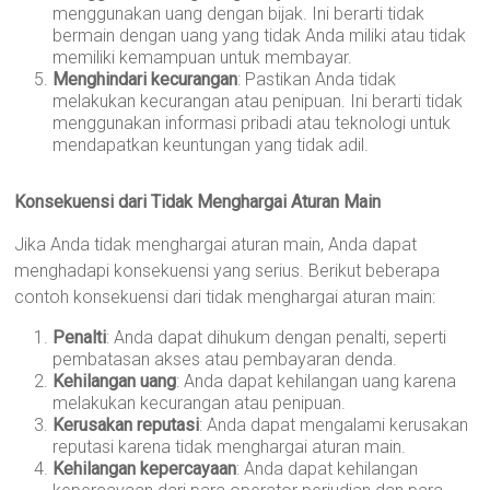
menggunakan uang dengan bijak. Ini berarti tidak
bermain dengan uang yang tidak Anda miliki atau tidak
memiliki kemampuan untuk membayar.
Menghindari kecurangan
: Pastikan Anda tidak
melakukan kecurangan atau penipuan. Ini berarti tidak
menggunakan informasi pribadi atau teknologi untuk
mendapatkan keuntungan yang tidak adil.
Konsekuensi dari Tidak Menghargai Aturan Main
Jika Anda tidak menghargai aturan main, Anda dapat
menghadapi konsekuensi yang serius. Berikut beberapa
contoh konsekuensi dari tidak menghargai aturan main:
Penalti
: Anda dapat dihukum dengan penalti, seperti
pembatasan akses atau pembayaran denda.
Kehilangan uang
: Anda dapat kehilangan uang karena
melakukan kecurangan atau penipuan.
Kerusakan reputasi
: Anda dapat mengalami kerusakan
reputasi karena tidak menghargai aturan main.
Kehilangan kepercayaan
: Anda dapat kehilangan