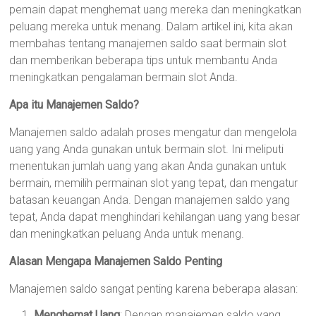
pemain dapat menghemat uang mereka dan meningkatkan
peluang mereka untuk menang. Dalam artikel ini, kita akan
membahas tentang manajemen saldo saat bermain slot
dan memberikan beberapa tips untuk membantu Anda
meningkatkan pengalaman bermain slot Anda.
Apa itu Manajemen Saldo?
Manajemen saldo adalah proses mengatur dan mengelola
uang yang Anda gunakan untuk bermain slot. Ini meliputi
menentukan jumlah uang yang akan Anda gunakan untuk
bermain, memilih permainan slot yang tepat, dan mengatur
batasan keuangan Anda. Dengan manajemen saldo yang
tepat, Anda dapat menghindari kehilangan uang yang besar
dan meningkatkan peluang Anda untuk menang.
Alasan Mengapa Manajemen Saldo Penting
Manajemen saldo sangat penting karena beberapa alasan:
Menghemat Uang
: Dengan manajemen saldo yang