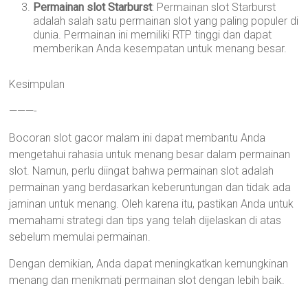
Permainan slot Starburst
: Permainan slot Starburst
adalah salah satu permainan slot yang paling populer di
dunia. Permainan ini memiliki RTP tinggi dan dapat
memberikan Anda kesempatan untuk menang besar.
Kesimpulan
———-
Bocoran slot gacor malam ini dapat membantu Anda
mengetahui rahasia untuk menang besar dalam permainan
slot. Namun, perlu diingat bahwa permainan slot adalah
permainan yang berdasarkan keberuntungan dan tidak ada
jaminan untuk menang. Oleh karena itu, pastikan Anda untuk
memahami strategi dan tips yang telah dijelaskan di atas
sebelum memulai permainan.
Dengan demikian, Anda dapat meningkatkan kemungkinan
menang dan menikmati permainan slot dengan lebih baik.