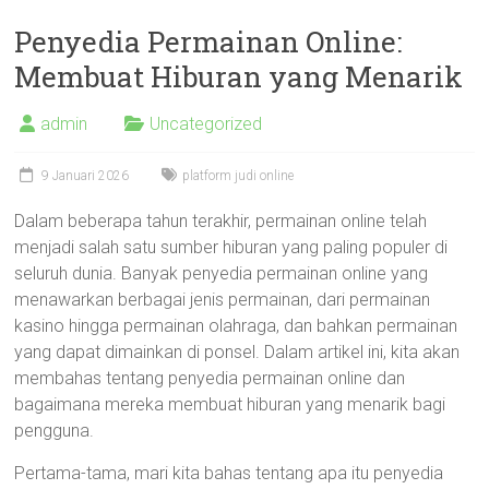
Penyedia Permainan Online:
Membuat Hiburan yang Menarik
admin
Uncategorized
9 Januari 2026
platform judi online
Dalam beberapa tahun terakhir, permainan online telah
menjadi salah satu sumber hiburan yang paling populer di
seluruh dunia. Banyak penyedia permainan online yang
menawarkan berbagai jenis permainan, dari permainan
kasino hingga permainan olahraga, dan bahkan permainan
yang dapat dimainkan di ponsel. Dalam artikel ini, kita akan
membahas tentang penyedia permainan online dan
bagaimana mereka membuat hiburan yang menarik bagi
pengguna.
Pertama-tama, mari kita bahas tentang apa itu penyedia