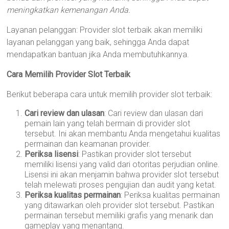
meningkatkan kemenangan Anda.
Layanan pelanggan: Provider slot terbaik akan memiliki
layanan pelanggan yang baik, sehingga Anda dapat
mendapatkan bantuan jika Anda membutuhkannya.
Cara Memilih Provider Slot Terbaik
Berikut beberapa cara untuk memilih provider slot terbaik:
Cari review dan ulasan
: Cari review dan ulasan dari
pemain lain yang telah bermain di provider slot
tersebut. Ini akan membantu Anda mengetahui kualitas
permainan dan keamanan provider.
Periksa lisensi
: Pastikan provider slot tersebut
memiliki lisensi yang valid dari otoritas perjudian online.
Lisensi ini akan menjamin bahwa provider slot tersebut
telah melewati proses pengujian dan audit yang ketat.
Periksa kualitas permainan
: Periksa kualitas permainan
yang ditawarkan oleh provider slot tersebut. Pastikan
permainan tersebut memiliki grafis yang menarik dan
gameplay yang menantang.