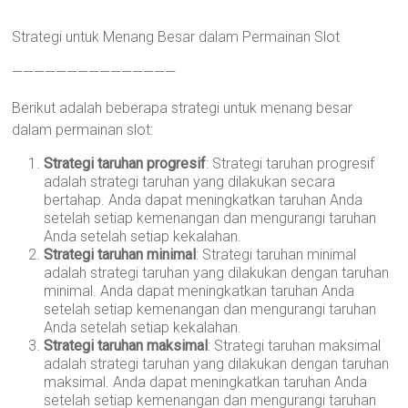
Strategi untuk Menang Besar dalam Permainan Slot
———————————————
Berikut adalah beberapa strategi untuk menang besar
dalam permainan slot:
Strategi taruhan progresif
: Strategi taruhan progresif
adalah strategi taruhan yang dilakukan secara
bertahap. Anda dapat meningkatkan taruhan Anda
setelah setiap kemenangan dan mengurangi taruhan
Anda setelah setiap kekalahan.
Strategi taruhan minimal
: Strategi taruhan minimal
adalah strategi taruhan yang dilakukan dengan taruhan
minimal. Anda dapat meningkatkan taruhan Anda
setelah setiap kemenangan dan mengurangi taruhan
Anda setelah setiap kekalahan.
Strategi taruhan maksimal
: Strategi taruhan maksimal
adalah strategi taruhan yang dilakukan dengan taruhan
maksimal. Anda dapat meningkatkan taruhan Anda
setelah setiap kemenangan dan mengurangi taruhan