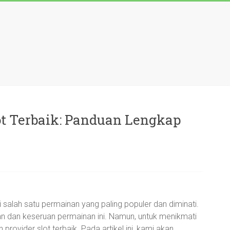
ot Terbaik: Panduan Lengkap
i salah satu permainan yang paling populer dan diminati.
n dan keseruan permainan ini. Namun, untuk menikmati
provider slot terbaik. Pada artikel ini, kami akan