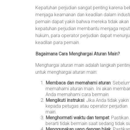
Kepatuhan perjudian sangat penting karena b
menjaga keamanan dan keadilan dalam industr
pemain dapat yakin bahwa mereka tidak akan k
kepatuhan perjudian membantu menjaga reputas
hukum, para operator perjudian dapat menun
keadilan para pemain.
Bagaimana Cara Menghargai Aturan Main?
Menghargai aturan main adalah langkah pentin
untuk menghargai aturan main:
Membaca dan memahami aturan
: Sebelu
memahami aturan main. Ini akan memban
Anda memahami cara bermain.
Mengikuti instruksi
: Jika Anda tidak yaki
kepada petugas atau operator perjudia
main.
Menghormati waktu dan tempat
: Pastika
berarti tidak bermain saat sedang tidak s
Menggunakan uang dengan bijak
: Pastika