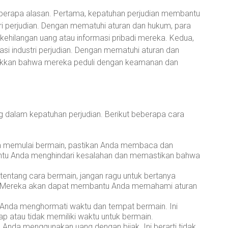
eberapa alasan. Pertama, kepatuhan perjudian membantu
i perjudian. Dengan mematuhi aturan dan hukum, para
ehilangan uang atau informasi pribadi mereka. Kedua,
i industri perjudian. Dengan mematuhi aturan dan
jukkan bahwa mereka peduli dengan keamanan dan
g dalam kepatuhan perjudian. Berikut beberapa cara
m memulai bermain, pastikan Anda membaca dan
tu Anda menghindari kesalahan dan memastikan bahwa
n tentang cara bermain, jangan ragu untuk bertanya
n. Mereka akan dapat membantu Anda memahami aturan
n Anda menghormati waktu dan tempat bermain. Ini
iap atau tidak memiliki waktu untuk bermain.
n Anda menggunakan uang dengan bijak. Ini berarti tidak