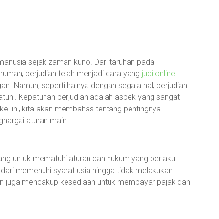
 manusia sejak zaman kuno. Dari taruhan pada
 rumah, perjudian telah menjadi cara yang
judi online
n. Namun, seperti halnya dengan segala hal, perjudian
atuhi. Kepatuhan perjudian adalah aspek yang sangat
tikel ini, kita akan membahas tentang pentingnya
hargai aturan main.
ang untuk mematuhi aturan dan hukum yang berlaku
al, dari memenuhi syarat usia hingga tidak melakukan
ian juga mencakup kesediaan untuk membayar pajak dan