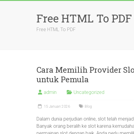
Skip
to
Free HTML To PDF
content
Free HTML To PDF
Cara Memilih Provider Sl
untuk Pemula
admin
Uncategorized
15 Januari 2026
Blog
Dalam dunia perjudian online, slot telah menjad
Banyak orang beralih ke slot karena kemudaha
permainan slot dengan baik, Anda perlu memilih 