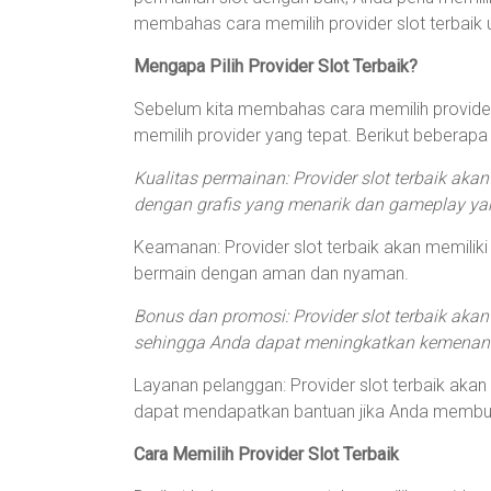
membahas cara memilih provider slot terbaik 
Mengapa Pilih Provider Slot Terbaik?
Sebelum kita membahas cara memilih provider 
memilih provider yang tepat. Berikut beberapa
Kualitas permainan: Provider slot terbaik ak
dengan grafis yang menarik dan gameplay y
Keamanan: Provider slot terbaik akan memilik
bermain dengan aman dan nyaman.
Bonus dan promosi: Provider slot terbaik ak
sehingga Anda dapat meningkatkan kemenan
Layanan pelanggan: Provider slot terbaik akan
dapat mendapatkan bantuan jika Anda membu
Cara Memilih Provider Slot Terbaik