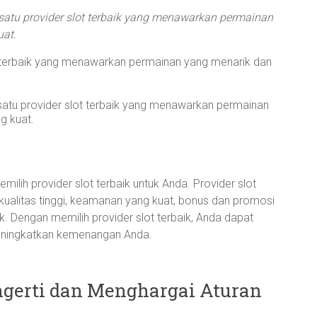
 satu provider slot terbaik yang menawarkan permainan
uat.
ot terbaik yang menawarkan permainan yang menarik dan
satu provider slot terbaik yang menawarkan permainan
g kuat.
milih provider slot terbaik untuk Anda. Provider slot
ualitas tinggi, keamanan yang kuat, bonus dan promosi
. Dengan memilih provider slot terbaik, Anda dapat
eningkatkan kemenangan Anda.
ngerti dan Menghargai Aturan