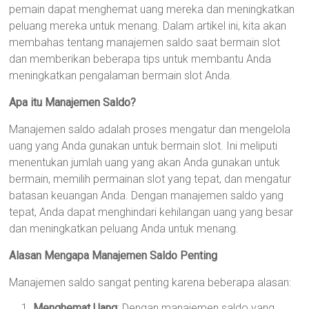
pemain dapat menghemat uang mereka dan meningkatkan
peluang mereka untuk menang. Dalam artikel ini, kita akan
membahas tentang manajemen saldo saat bermain slot
dan memberikan beberapa tips untuk membantu Anda
meningkatkan pengalaman bermain slot Anda.
Apa itu Manajemen Saldo?
Manajemen saldo adalah proses mengatur dan mengelola
uang yang Anda gunakan untuk bermain slot. Ini meliputi
menentukan jumlah uang yang akan Anda gunakan untuk
bermain, memilih permainan slot yang tepat, dan mengatur
batasan keuangan Anda. Dengan manajemen saldo yang
tepat, Anda dapat menghindari kehilangan uang yang besar
dan meningkatkan peluang Anda untuk menang.
Alasan Mengapa Manajemen Saldo Penting
Manajemen saldo sangat penting karena beberapa alasan:
Menghemat Uang
: Dengan manajemen saldo yang