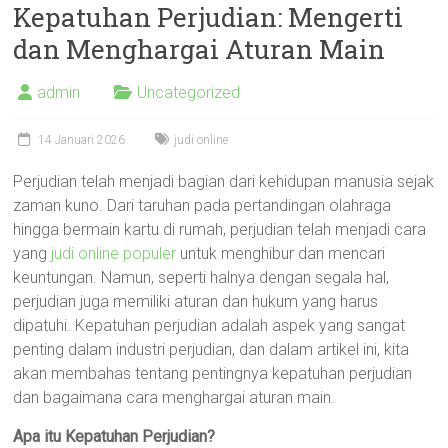
Kepatuhan Perjudian: Mengerti
dan Menghargai Aturan Main
admin
Uncategorized
14 Januari 2026
judi online
Perjudian telah menjadi bagian dari kehidupan manusia sejak
zaman kuno. Dari taruhan pada pertandingan olahraga
hingga bermain kartu di rumah, perjudian telah menjadi cara
yang
judi online populer
untuk menghibur dan mencari
keuntungan. Namun, seperti halnya dengan segala hal,
perjudian juga memiliki aturan dan hukum yang harus
dipatuhi. Kepatuhan perjudian adalah aspek yang sangat
penting dalam industri perjudian, dan dalam artikel ini, kita
akan membahas tentang pentingnya kepatuhan perjudian
dan bagaimana cara menghargai aturan main.
Apa itu Kepatuhan Perjudian?