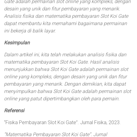
Gate adalah permainan slot online yang kompleks, dengan
desain yang unik dan fitur pembayaran yang menarik.
Analisis fisika dan matematika pembayaran Slot Koi Gate
dapat membantu kita memahami bagaimana permainan
ini bekerja di balik layar.
Kesimpulan
Dalam artikel ini, kita telah melakukan analisis fisika dan
matematika pembayaran Slot Koi Gate. Hasil analisis
menunjukkan bahwa Slot Koi Gate adalah permainan slot
online yang kompleks, dengan desain yang unik dan fitur
pembayaran yang menarik. Dengan demikian, kita dapat
menyimpulkan bahwa Slot Koi Gate adalah permainan slot
online yang patut dipertimbangkan oleh para pemain.
Referensi
“Fisika Pembayaran Slot Koi Gate”. Jurnal Fisika, 2023.
“Matematika Pembayaran Slot Koi Gate”. Jurnal