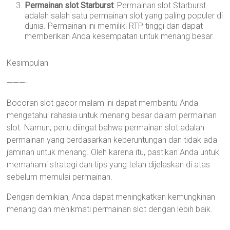
Permainan slot Starburst
: Permainan slot Starburst
adalah salah satu permainan slot yang paling populer di
dunia. Permainan ini memiliki RTP tinggi dan dapat
memberikan Anda kesempatan untuk menang besar.
Kesimpulan
———-
Bocoran slot gacor malam ini dapat membantu Anda
mengetahui rahasia untuk menang besar dalam permainan
slot. Namun, perlu diingat bahwa permainan slot adalah
permainan yang berdasarkan keberuntungan dan tidak ada
jaminan untuk menang. Oleh karena itu, pastikan Anda untuk
memahami strategi dan tips yang telah dijelaskan di atas
sebelum memulai permainan.
Dengan demikian, Anda dapat meningkatkan kemungkinan
menang dan menikmati permainan slot dengan lebih baik.