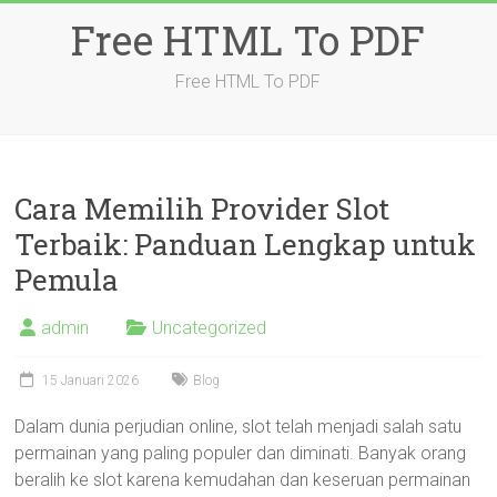
Skip
Free HTML To PDF
to
content
Free HTML To PDF
Cara Memilih Provider Slot
Terbaik: Panduan Lengkap untuk
Pemula
admin
Uncategorized
15 Januari 2026
Blog
Dalam dunia perjudian online, slot telah menjadi salah satu
permainan yang paling populer dan diminati. Banyak orang
beralih ke slot karena kemudahan dan keseruan permainan