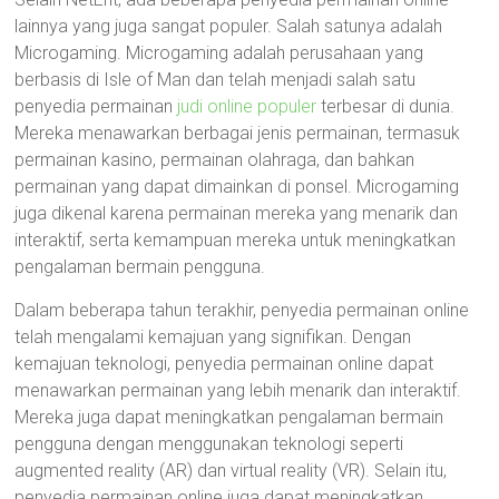
lainnya yang juga sangat populer. Salah satunya adalah
Microgaming. Microgaming adalah perusahaan yang
berbasis di Isle of Man dan telah menjadi salah satu
penyedia permainan
judi online populer
terbesar di dunia.
Mereka menawarkan berbagai jenis permainan, termasuk
permainan kasino, permainan olahraga, dan bahkan
permainan yang dapat dimainkan di ponsel. Microgaming
juga dikenal karena permainan mereka yang menarik dan
interaktif, serta kemampuan mereka untuk meningkatkan
pengalaman bermain pengguna.
Dalam beberapa tahun terakhir, penyedia permainan online
telah mengalami kemajuan yang signifikan. Dengan
kemajuan teknologi, penyedia permainan online dapat
menawarkan permainan yang lebih menarik dan interaktif.
Mereka juga dapat meningkatkan pengalaman bermain
pengguna dengan menggunakan teknologi seperti
augmented reality (AR) dan virtual reality (VR). Selain itu,
penyedia permainan online juga dapat meningkatkan