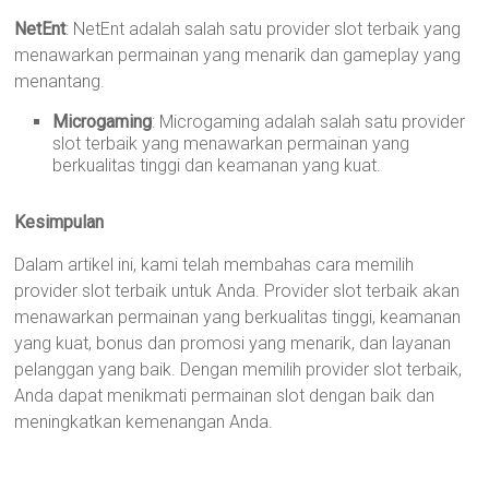
NetEnt
: NetEnt adalah salah satu provider slot terbaik yang
menawarkan permainan yang menarik dan gameplay yang
menantang.
Microgaming
: Microgaming adalah salah satu provider
slot terbaik yang menawarkan permainan yang
berkualitas tinggi dan keamanan yang kuat.
Kesimpulan
Dalam artikel ini, kami telah membahas cara memilih
provider slot terbaik untuk Anda. Provider slot terbaik akan
menawarkan permainan yang berkualitas tinggi, keamanan
yang kuat, bonus dan promosi yang menarik, dan layanan
pelanggan yang baik. Dengan memilih provider slot terbaik,
Anda dapat menikmati permainan slot dengan baik dan
meningkatkan kemenangan Anda.