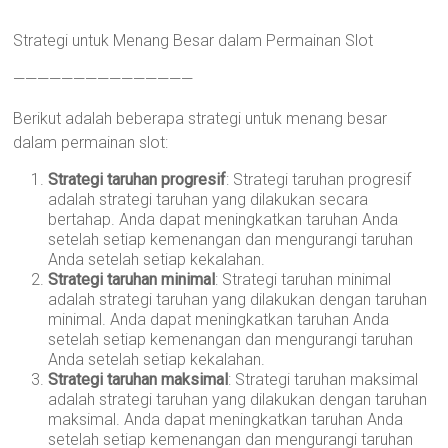
Strategi untuk Menang Besar dalam Permainan Slot
———————————————
Berikut adalah beberapa strategi untuk menang besar
dalam permainan slot:
Strategi taruhan progresif
: Strategi taruhan progresif
adalah strategi taruhan yang dilakukan secara
bertahap. Anda dapat meningkatkan taruhan Anda
setelah setiap kemenangan dan mengurangi taruhan
Anda setelah setiap kekalahan.
Strategi taruhan minimal
: Strategi taruhan minimal
adalah strategi taruhan yang dilakukan dengan taruhan
minimal. Anda dapat meningkatkan taruhan Anda
setelah setiap kemenangan dan mengurangi taruhan
Anda setelah setiap kekalahan.
Strategi taruhan maksimal
: Strategi taruhan maksimal
adalah strategi taruhan yang dilakukan dengan taruhan
maksimal. Anda dapat meningkatkan taruhan Anda
setelah setiap kemenangan dan mengurangi taruhan