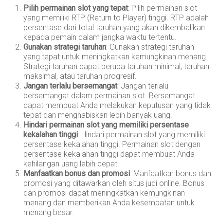
Pilih permainan slot yang tepat
: Pilih permainan slot
yang memiliki RTP (Return to Player) tinggi. RTP adalah
persentase dari total taruhan yang akan dikembalikan
kepada pemain dalam jangka waktu tertentu.
Gunakan strategi taruhan
: Gunakan strategi taruhan
yang tepat untuk meningkatkan kemungkinan menang.
Strategi taruhan dapat berupa taruhan minimal, taruhan
maksimal, atau taruhan progresif.
Jangan terlalu bersemangat
: Jangan terlalu
bersemangat dalam permainan slot. Bersemangat
dapat membuat Anda melakukan keputusan yang tidak
tepat dan menghabiskan lebih banyak uang.
Hindari permainan slot yang memiliki persentase
kekalahan tinggi
: Hindari permainan slot yang memiliki
persentase kekalahan tinggi. Permainan slot dengan
persentase kekalahan tinggi dapat membuat Anda
kehilangan uang lebih cepat.
Manfaatkan bonus dan promosi
: Manfaatkan bonus dan
promosi yang ditawarkan oleh situs judi online. Bonus
dan promosi dapat meningkatkan kemungkinan
menang dan memberikan Anda kesempatan untuk
menang besar.